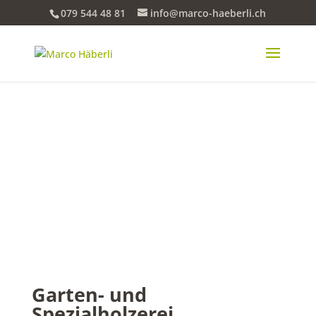
079 544 48 81
info@marco-haeberli.ch
Garten- und
Spezialholzerei